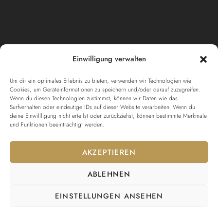
Einwilligung verwalten
Um dir ein optimales Erlebnis zu bieten, verwenden wir Technologien wie
Cookies, um Geräteinformationen zu speichern und/oder darauf zuzugreifen.
Wenn du diesen Technologien zustimmst, können wir Daten wie das
Surfverhalten oder eindeutige IDs auf dieser Website verarbeiten. Wenn du
deine Einwillligung nicht erteilst oder zurückziehst, können bestimmte Merkmale
und Funktionen beeinträchtigt werden.
AKZEPTIEREN
ABLEHNEN
EINSTELLUNGEN ANSEHEN